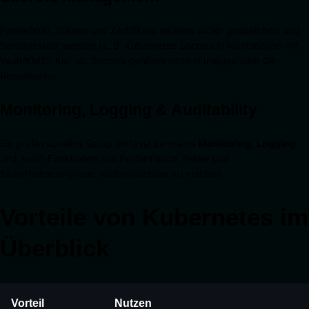
Passwörter, Tokens und Zertifikate müssen sicher gespeichert und
bereitgestellt werden (z. B. Kubernetes Secrets in Kombination mit
Vault/KMS). Klar ist: Secrets gehören nicht in Images oder Git-
Repositories.
Monitoring, Logging & Auditability
Ein professionelles Setup umfasst zentrales
Monitoring
,
Logging
und Audit-Funktionen, um Performance, Fehler und
Sicherheitsereignisse nachvollziehbar zu machen.
Vorteile von Kubernetes im
Überblick
Vorteil
Nutzen