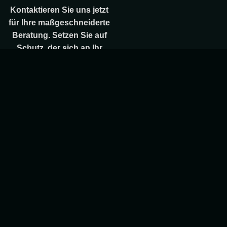
Kontaktieren Sie uns jetzt
für Ihre maßgeschneiderte
Beratung. Setzen Sie auf
Schutz, der sich an Ihr
Unternehmen anpasst –
nicht umgekehrt.
Anfrufen
Proaktive Überwachung
statt Stillstand