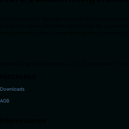
Patchmanagement bedeutet: bekannte Schwachstellen nicht 
erfolgreich wären, und erhöht die Stabilität der gesamten 
Dokumentation aufbaut, macht einen großen Schritt hin zu pr
Schnell, sicher und persönlich –A.S.E. IT bietet Ihnen IT-Lös
Nützliches
Downloads
AGB
Interessantes