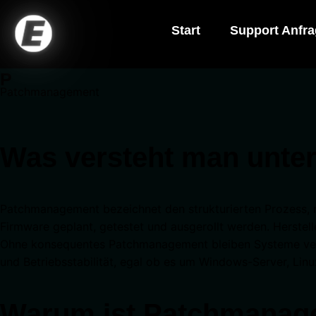
Start
Support Anfr
P
Patchmanagement
Was versteht man unt
Patchmanagement bezeichnet den strukturierten Prozess, 
Firmware geplant, getestet und ausgerollt werden. Herstel
Ohne konsequentes Patchmanagement bleiben Systeme verwu
und Betriebsstabilität, egal ob es um Windows-Server, Li
Warum ist Patchmanagem