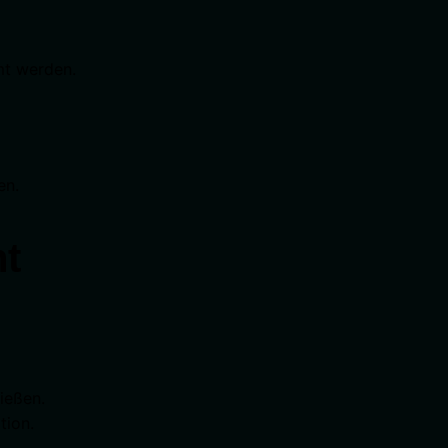
mt werden.
en.
nt
ießen.
tion.