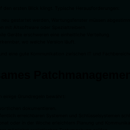
f den ersten Blick klingt. Typische Herausforderungen:
it neu gestartet werden, Wartungsfenster müssen abgestim
 mit Altsoftware oder Spezialtreibern.
le Geräte erschweren eine einheitliche Verteilung.
rkennbar, wo welche Version läuft.
 und eine gute Kommunikation zwischen IT und Fachbereich
rksames Patchmanageme
h einige Grundregeln bewährt:
wortlichen dokumentieren.
ffentlich erreichbaren Systemen und Schlüsselsystemen schl
onat oder in der Woche erleichtern Planung und Kommunika
ner möglichst realistischen Testumgebung prüfen.