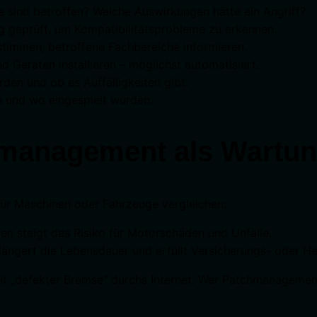
e sind betroffen? Welche Auswirkungen hätte ein Angriff?
 geprüft, um Kompatibilitätsprobleme zu erkennen.
stimmen, betroffene Fachbereiche informieren.
nd Geräten installieren – möglichst automatisiert.
rden und ob es Auffälligkeiten gibt.
 und wo eingespielt wurden.
chmanagement als Wartu
r Maschinen oder Fahrzeuge vergleichen:
n steigt das Risiko für Motorschäden und Unfälle.
rlängert die Lebensdauer und erfüllt Versicherungs- oder He
mit „defekter Bremse“ durchs Internet. Wer Patchmanagement 