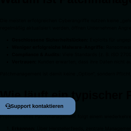
Die meisten erfolgreichen Cyberangriffe nutzen keine „geh
regelmäßig aktualisiert werden, öffnen Unternehmen Angrei
Geschlossene Sicherheitslücken:
Exploits für ungepa
Weniger erfolgreiche Malware-Angriffe:
Ransomware
Compliance & Audits:
Viele Standards (z. B. ISO 27
Vertrauen:
Kunden erwarten, dass ihre Daten nicht au
Patchmanagement ist damit keine „Option“, sondern Pflicht
Wie läuft ein typische
Support kontaktieren
Professionelles Patchmanagement folgt einem wiederkehrende
Erkennen:
Über Herstellerfeeds, zentrale Managemen