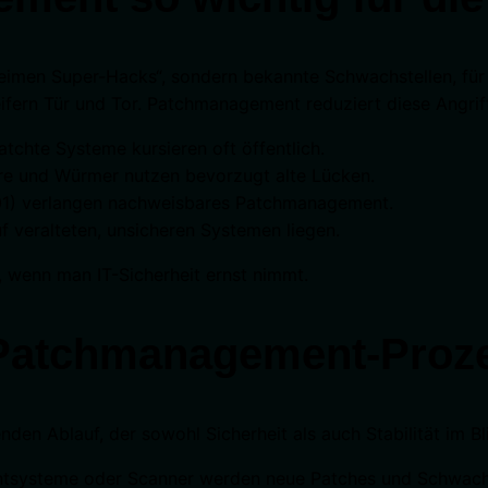
eimen Super-Hacks“, sondern bekannte Schwachstellen, für 
fern Tür und Tor. Patchmanagement reduziert diese Angriff
tchte Systeme kursieren oft öffentlich.
 und Würmer nutzen bevorzugt alte Lücken.
001) verlangen nachweisbares Patchmanagement.
f veralteten, unsicheren Systemen liegen.
, wenn man IT-Sicherheit ernst nimmt.
r Patchmanagement-Proz
n Ablauf, der sowohl Sicherheit als auch Stabilität im Bli
tsysteme oder Scanner werden neue Patches und Schwachste