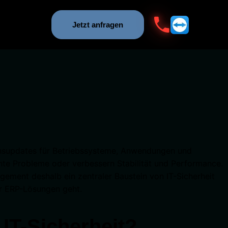
Jetzt anfragen
onsupdates für Betriebssysteme, Anwendungen und
nnte Probleme oder verbessern Stabilität und Performance.
ment deshalb ein zentraler Baustein von IT-Sicherheit
er ERP-Lösungen geht.
IT-Sicherheit?