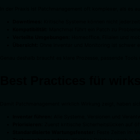
In der Praxis ist Patchmanagement oft komplexer, als es au
Downtimes:
Kritische Systeme können nicht jederze
Kompatibilität:
Manchmal führt ein Patch zu Problemen
Verteilte Umgebungen:
Homeoffice, Filialen und mobi
Übersicht:
Ohne Inventar und Monitoring ist schwer e
Genau deshalb braucht es klare Prozesse, passende Tools
Best Practices für wi
Damit Patchmanagement wirklich Wirkung zeigt, haben sic
Inventar führen:
Alle Systeme, Versionen und Verant
Priorisieren:
Zuerst kritische Sicherheitslücken auf ö
Standardisierte Wartungsfenster:
Feste Zeiten im M
Testumgebung nutzen:
Wichtige Patches vorab in ei