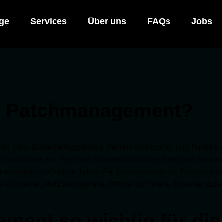
age
Services
Über uns
FAQs
Jobs
er Patchmanagement?
mit dem Sicherheitsupdates, Fehlerkorrekturen und Funkti
ler schließen mit Patches Sicherheitslücken, beheben beka
ndbar – oft über Jahre. Für Unternehmen ist Patchmanage
nux-Systeme, Netzwerkgeräte, Office-Software, Browser od
ent so wichtig für die 